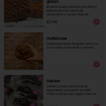
gluten
Brownie fudge húmedo por dentro, 
elaborado con harina de 
almendras y cacao. Libre de 
azúcar y de gluten. Te 
$2.790
recomendamos calentar 10 seg.
Galletones
Galletones libres de gluten de 10 cm 
(chocolate, rede velvet y vainilla)
Snicker
Galleta a base de harina de 
legumbres, con pasta de dátil, 
maní y sal de mar, toppins de maní 
tostado y baño de chocolate semi 
amargo. Apto para veganos, sin 
lactosa, libre de gluten.