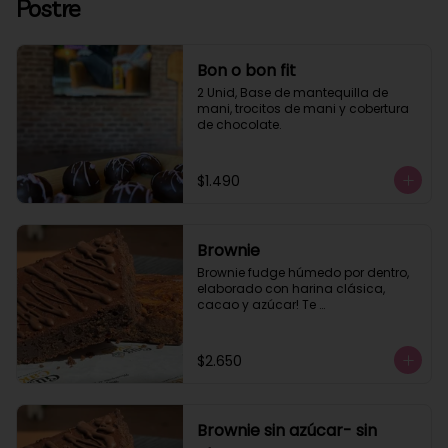
Postre
Bon o bon fit
2 Unid, Base de mantequilla de 
mani, trocitos de mani y cobertura 
de chocolate.
$1.490
Brownie
Brownie fudge húmedo por dentro, 
elaborado con harina clásica, 
cacao y azúcar! Te 
recomendamos calentar 10 seg.
$2.650
Brownie sin azúcar- sin