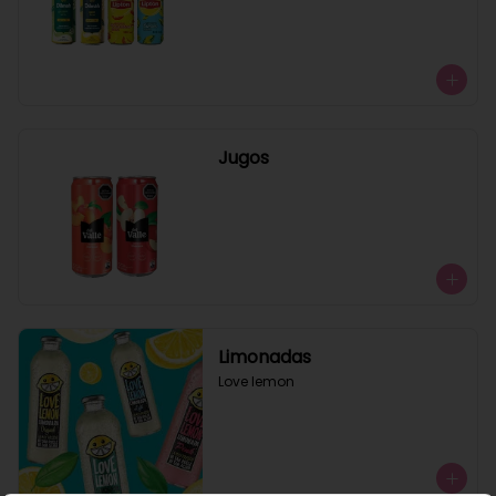
Jugos
Limonadas
Love lemon