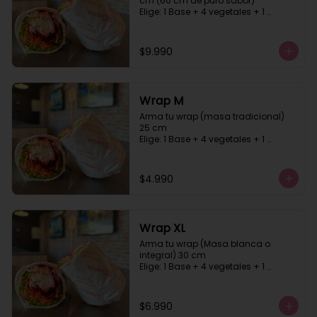
cm (60 cm de puro sabor)

Elige: 1 Base + 4 vegetales + 1 
proteína +1 carbohidrato + 2 salsa, 
masa blanca o integral
$9.990
Wrap M
Arma tu wrap (masa tradicional)  
25 cm

Elige: 1 Base + 4 vegetales + 1 
proteína +1 carbohidrato + 2 salsa
$4.990
Wrap XL
Arma tu wrap (Masa blanca o 
integral) 30 cm

Elige: 1 Base + 4 vegetales + 1 
proteína +1 carbohidrato + 2 salsa
$6.990