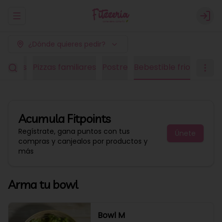
Abrir menu de navegación
Logi
¿Dónde quieres pedir?
edianas
Pizzas familiares
Postre
Bebestible frio
Acumula
Fitpoints
Regístrate, gana puntos con tus
Únete
compras y canjealos por productos y
más
Arma tu bowl
Bowl M