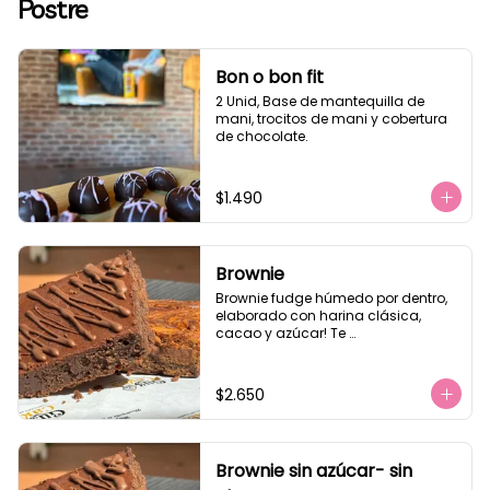
Postre
Bon o bon fit
2 Unid, Base de mantequilla de 
mani, trocitos de mani y cobertura 
de chocolate.
$1.490
Brownie
Brownie fudge húmedo por dentro, 
elaborado con harina clásica, 
cacao y azúcar! Te 
recomendamos calentar 10 seg.
$2.650
Brownie sin azúcar- sin