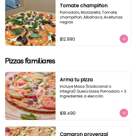
Tomate champiñon
Pomodoro, Mozzarella, Tomate, 
champiñon, Albahaca, Aceitunas 
negras
$12.990
Pizzas familiares
Arma tu pizza
Incluye Masa (tradicional o 
Integral) Queso base, Pomodoro + 3 
Ingredientes a elección.
$18.490
Camaron provenzal