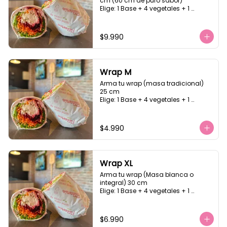
cm (60 cm de puro sabor)

Elige: 1 Base + 4 vegetales + 1 
proteína +1 carbohidrato + 2 salsa, 
masa blanca o integral
$9.990
Wrap M
Arma tu wrap (masa tradicional)  
25 cm

Elige: 1 Base + 4 vegetales + 1 
proteína +1 carbohidrato + 2 salsa
$4.990
Wrap XL
Arma tu wrap (Masa blanca o 
integral) 30 cm

Elige: 1 Base + 4 vegetales + 1 
proteína +1 carbohidrato + 2 salsa
$6.990