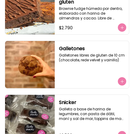
gluten
Brownie fudge húmedo por dentro, 
elaborado con harina de 
almendras y cacao. Libre de 
azúcar y de gluten. Te 
$2.790
recomendamos calentar 10 seg.
Galletones
Galletones libres de gluten de 10 cm 
(chocolate, rede velvet y vainilla)
Snicker
Galleta a base de harina de 
legumbres, con pasta de dátil, 
maní y sal de mar, toppins de maní 
tostado y baño de chocolate semi 
amargo. Apto para veganos, sin 
lactosa, libre de gluten.