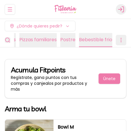
Abrir menu de navegación
Logi
¿Dónde quieres pedir?
edianas
Pizzas familiares
Postre
Bebestible frio
Acumula
Fitpoints
Regístrate, gana puntos con tus
Únete
compras y canjealos por productos y
más
Arma tu bowl
Bowl M