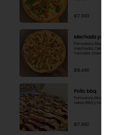
$17.990
Mechada palta
Pomodoro, Mozzarella, Carne 
mechada, Cebolla salteada, 
Tomates cherry y Palta.
$18.490
Pollo bbq
Pomodoro, Mozzarella, Pollo en 
salsa BBQ y tocino
$17.990