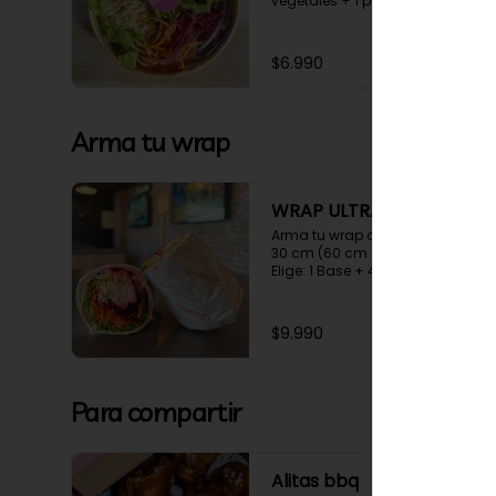
vegetales + 1 proteína +1 
carbohidrato + 2 salsa
$6.990
Arma tu wrap
WRAP ULTRA
Arma tu wrap doble tortilla de 
30 cm (60 cm de puro sabor)

Elige: 1 Base + 4 vegetales + 1 
proteína +1 carbohidrato + 2 
salsa, masa blanca o integral
$9.990
Para compartir
Alitas bbq