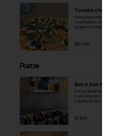
Tomate champiñon
Pomodoro, Mozzarella, Tomate, 
champiñon, Albahaca, 
Aceitunas negras
$16.490
Postre
Bon o bon fit
2 Unid, Base de mantequilla de 
mani, trocitos de mani y 
cobertura de chocolate.
$1.490