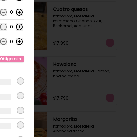
Cuatro quesos
0
Pomodoro, Mozzarella, 
Parmesano, Chanco, Azul, 
Bechamel, Aceitunas
0
0
$17.990
Obligatorio
Hawaiana
Pomodoro, Mozzarella, Jamon, 
Piña salteada
$17.790
Margarita
Pomodoro, Mozzarella, 
Albahaca fresca