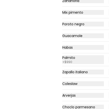
Zanahoria
Mix pimento
Pepperoni
Pomodoro, Mozzarella, Pepperoni 
americano
Poroto negro
Guacamole
$13.990
Habas
SPEC
Palmito
+
$990
Salsa, mozzarella, mechada, 
pollo, pimentón, cebolla 
morada y salsa provenzal.
Zapallo italiano
Coleslaw
$15.290
Arverjas
Choclo parmesano