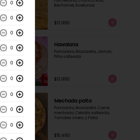
Parmesano, Chanco, Azul, 
0
Bechamel, Aceitunas
0
$13.990
0
Hawaiana
0
Pomodoro, Mozzarella, Jamon, 
Piña salteada
0
0
$13.990
0
Mechada palta
Pomodoro, Mozzarella, Carne 
0
mechada, Cebolla salteada, 
Tomates cherry y Palta.
0
$15.490