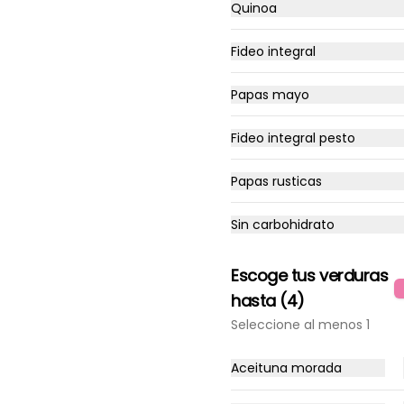
Quinoa
Bastones integrales o clásico 
horneados de queso, ajo o 
mixtos
Fideo integral
Papas mayo
Fideo integral pesto
Empanadas
Empanadas carne, pollo y 
Papas rusticas
champiñon
Sin carbohidrato
Escoge tus verduras
hasta (4)
Seleccione al menos 1
Aceituna morada
Camaron provenzal
Pomodoro, Mozzarella, 