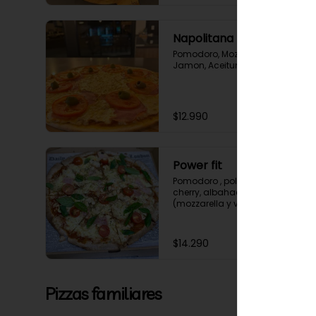
Napolitana
Pomodoro, Mozzarella, Tomate, 
Jamon, Aceitunas negras.
$12.990
Power fit
Pomodoro , pollo, jamón, tomate 
cherry, albahaca, mix quesos 
(mozzarella y vegetal).
$14.290
Pizzas familiares