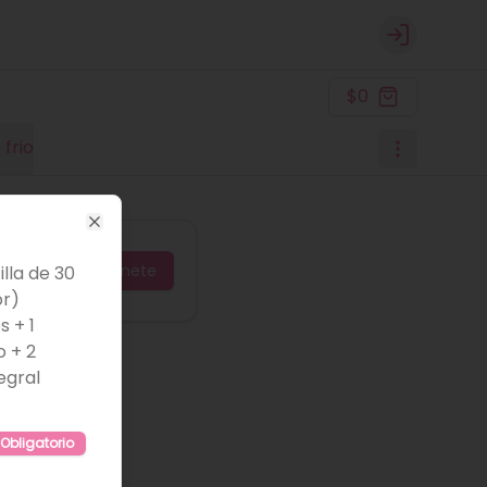
Login
$0
 frio
Close
Únete
lla de 30
or)
s + 1
o + 2
egral
Obligatorio