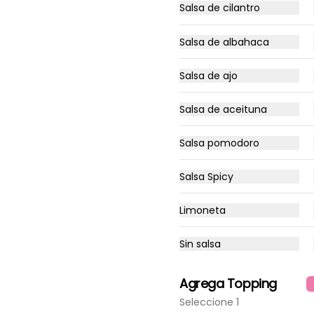
Salsa de cilantro
Salsa de albahaca
Salsa de ajo
Salsa de aceituna
Salsa pomodoro
Salsa Spicy
Brownie
Limoneta
Brownie fudge húmedo por 
dentro, elaborado con harina 
clásica, cacao y azúcar! Te 
Sin salsa
recomendamos calentar 10 
seg.
$2.650
Agrega Topping
Seleccione 1