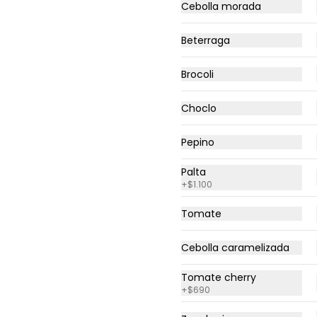
Camaron salteado, Salsa 
Cebolla morada
provenzal
Beterraga
$15.490
Brocoli
Gringa
Choclo
Pomodoro, Mozzarella, Carne 
mechada, Pollo, Tocino, 
Pepperoni
Pepino
Palta
$15.490
+
$1.100
Tomate
Margarita
Pomodoro, Mozzarella, 
Cebolla caramelizada
Albahaca fresca
Tomate cherry
+
$690
$12.490