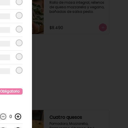
Rollo de masa integral, rellenos 
de queso mozzarella y vegano, 
bañados de salsa pesto.
$8.490
Obligatorio
0
Cuatro quesos
Pomodoro, Mozzarella, 