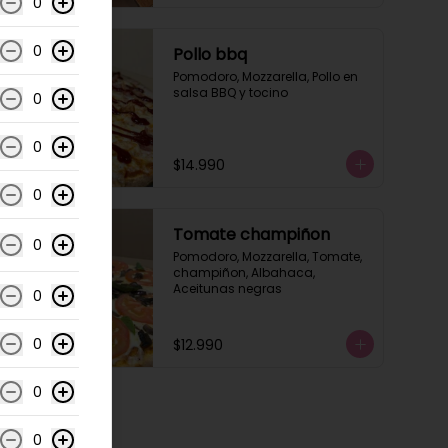
0
0
Pollo bbq
Pomodoro, Mozzarella, Pollo en 
salsa BBQ y tocino
0
0
$14.990
0
Tomate champiñon
0
Pomodoro, Mozzarella, Tomate, 
champiñon, Albahaca, 
Aceitunas negras
0
0
$12.990
0
0