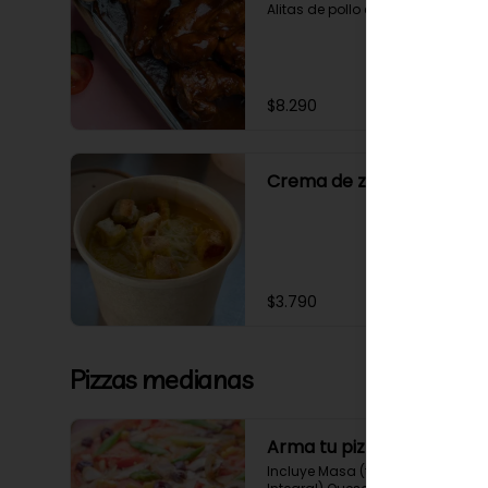
Alitas de pollo en salsa bbq
$8.290
Crema de zapallo
$3.790
Pizzas medianas
Arma tu pizza
Incluye Masa (tradicional o 