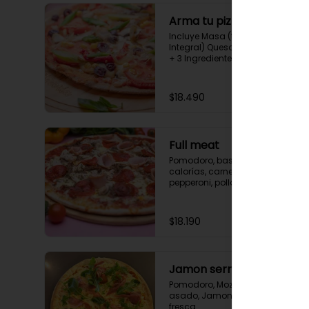
Arma tu pizza
Incluye Masa (tradicional o 
Integral) Queso base, Pomodoro 
+ 3 Ingredientes a elección.
$18.490
Full meat
Pomodoro, base queso bajo en 
calorías, carne mechada, 
pepperoni, pollo, jamón y 
orégano.
$18.190
Jamon serrano
Pomodoro, Mozzarella, Tomate 
asado, Jamon serrano, Rucula 
fresca