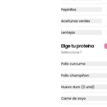
Camaron provenzal
Pepinillos
Pomodoro, Mozzarella, 
Camaron salteado, Salsa 
provenzal
Aceitunas verdes
Lentejas
$18.490
Elige tu proteina
Gringa
Seleccione 1
Pomodoro, Mozzarella, Carne 
mechada, Pollo, Tocino, 
Pepperoni
Pollo curcuma
Pollo champiñon
$18.290
Huevo duro (2 unid)
La vegana
Carne de soya
Pomodoro, base de queso 
vegano,berenjenas, tomate 
cherry y albahaca