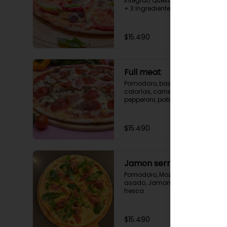
Integral) Queso base, Pomodoro 
+ 3 Ingredientes a elección.
$15.490
Full meat
Pomodoro, base queso bajo en 
calorías, carne mechada, 
pepperoni, pollo, jamón y 
orégano.
$15.490
Jamon serrano
Pomodoro, Mozzarella, Tomate 
asado, Jamon serrano, Rucula 
fresca
$15.490