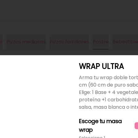
ir
Pizzas medianas
Pizzas familiares
Postre
Bebestible
WRAP ULTRA
nts
Arma tu wrap doble torti
os con tus compras y canjealos por productos y más
cm (60 cm de puro sab
Elige: 1 Base + 4 vegetale
proteína +1 carbohidrat
salsa, masa blanca o int
Escoge tu masa
Bowl XL
Para armar y gozar tus sabores 
wrap
favoritos. Elige: 1 Base + 4 