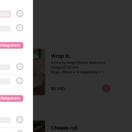
Obligatorio
Wrap XL
Arma tu wrap (Masa blanca o 
integral) 30 cm

Elige: 1 Base + 4 vegetales + 1 
proteína +1 carbohidrato + 2 
salsa
$6.990
Obligatorio
Cheese roll