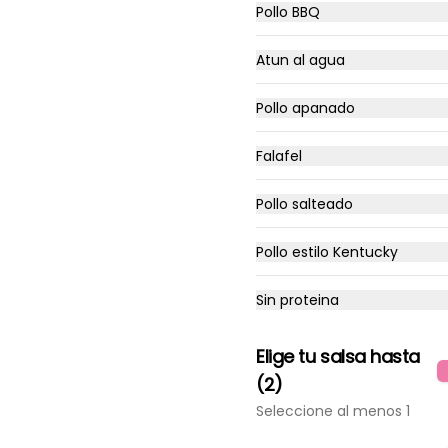
Pollo BBQ
$18.490
Atun al agua
Pollo apanado
Napolitana
Pomodoro, Mozzarella, Tomate, 
Falafel
Jamon, Aceitunas negras.
Pollo salteado
$16.490
Pollo estilo Kentucky
Sin proteina
Power fit
Pomodoro , pollo, jamón, tomate 
cherry, albahaca, mix quesos 
Elige tu salsa hasta
(mozzarella y vegetal).
(2)
Seleccione al menos 1
$17.990