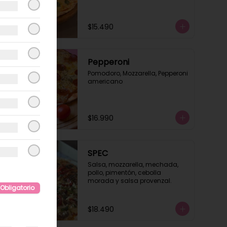
$15.490
Pepperoni
Pomodoro, Mozzarella, Pepperoni 
americano
$16.990
SPEC
Salsa, mozzarella, mechada, 
pollo, pimentón, cebolla 
morada y salsa provenzal.
Obligatorio
$18.490