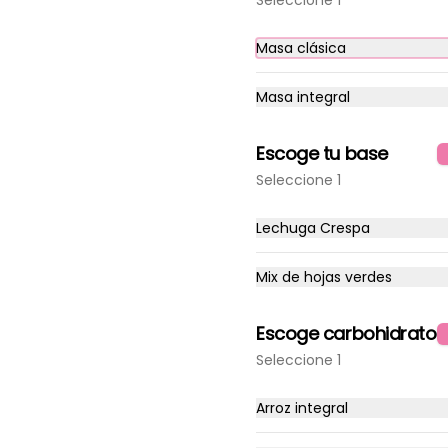
Seleccione 1
vegetales + 1 proteína +1 
carbohidrato + 2 salsa
Masa clásica
$8.290
Masa integral
Escoge tu base
Seleccione 1
Wrap M
Arma tu wrap (masa 
Lechuga Crespa
tradicional)  25 cm

Elige: 1 Base + 4 vegetales + 1 
proteína +1 carbohidrato + 2 
Mix de hojas verdes
salsa
$4.990
Escoge carbohidrato
Seleccione 1
Arroz integral
BASTONES