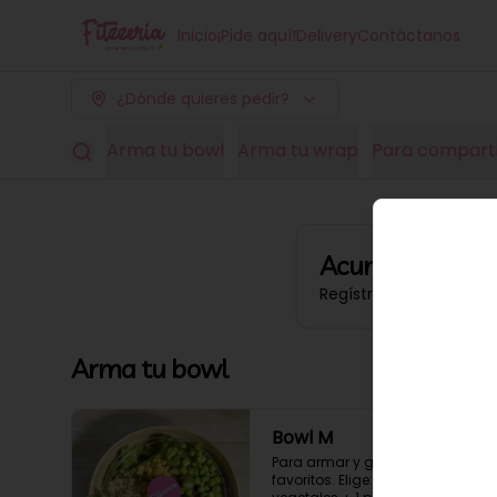
Inicio
¡Pide aquí!
Delivery
Contáctanos
¿Dónde quieres pedir?
Arma tu bowl
Arma tu wrap
Para compart
Acumula
Fitpoi
Regístrate, gana punt
Arma tu bowl
Bowl M
Para armar y gozar tus sabores 
favoritos. Elige: 1 Base + 4 