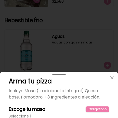
$2.580
Bebestible frio
Aguas
Aguas con gas y sin gas
Arma tu pizza
Bebida lata
Incluye Masa (tradicional o Integral) Queso
base, Pomodoro + 3 Ingredientes a elección.
Escoge tu masa
Obligatorio
Seleccione 1