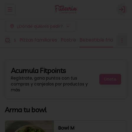
Abrir menu de navegación
Logi
¿Dónde quieres pedir?
edianas
Pizzas familiares
Postre
Bebestible frio
Acumula
Fitpoints
Regístrate, gana puntos con tus
Únete
compras y canjealos por productos y
más
Arma tu bowl
Bowl M