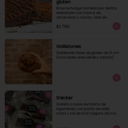
gluten
Brownie fudge húmedo por dentro, 
elaborado con harina de 
almendras y cacao. Libre de 
azúcar y de gluten. Te 
$2.790
recomendamos calentar 10 seg.
Galletones
Galletones libres de gluten de 10 cm 
(chocolate, rede velvet y vainilla)
Snicker
Galleta a base de harina de 
legumbres, con pasta de dátil, 
maní y sal de mar, toppins de maní 
tostado y baño de chocolate semi 
amargo. Apto para veganos, sin 
lactosa, libre de gluten.