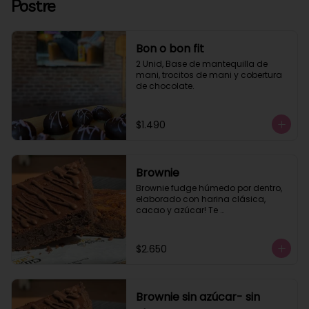
Postre
Bon o bon fit
2 Unid, Base de mantequilla de 
mani, trocitos de mani y cobertura 
de chocolate.
$1.490
Brownie
Brownie fudge húmedo por dentro, 
elaborado con harina clásica, 
cacao y azúcar! Te 
recomendamos calentar 10 seg.
$2.650
Brownie sin azúcar- sin