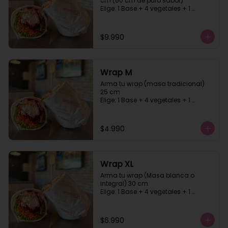
cm (60 cm de puro sabor)

Elige: 1 Base + 4 vegetales + 1 
proteína +1 carbohidrato + 2 salsa, 
masa blanca o integral
$9.990
Wrap M
Arma tu wrap (masa tradicional)  
25 cm

Elige: 1 Base + 4 vegetales + 1 
proteína +1 carbohidrato + 2 salsa
$4.990
Wrap XL
Arma tu wrap (Masa blanca o 
integral) 30 cm

Elige: 1 Base + 4 vegetales + 1 
proteína +1 carbohidrato + 2 salsa
$6.990