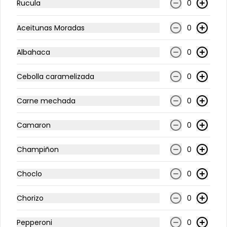
Rucula
0
Aceitunas Moradas
0
Albahaca
0
Jugos
Cebolla caramelizada
0
Carne mechada
0
Camaron
0
Champiñon
0
Limonadas
Choclo
0
Love lemon
Chorizo
0
Pepperoni
0