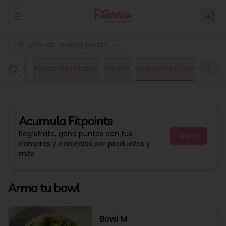
Abrir menu de navegación
Logi
¿Dónde quieres pedir?
edianas
Pizzas familiares
Postre
Bebestible frio
Acumula
Fitpoints
Regístrate, gana puntos con tus
Únete
compras y canjealos por productos y
más
Arma tu bowl
Bowl M