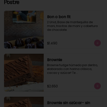
Postre
Bon o bon fit
2 Unid, Base de mantequilla de 
mani, trocitos de mani y cobertura 
de chocolate.
$1.490
Brownie
Brownie fudge húmedo por dentro, 
elaborado con harina clásica, 
cacao y azúcar! Te 
recomendamos calentar 10 seg.
$2.650
Brownie sin azúcar- sin