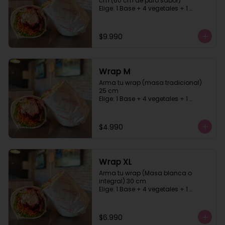
cm (60 cm de puro sabor)

Elige: 1 Base + 4 vegetales + 1 
proteína +1 carbohidrato + 2 salsa, 
masa blanca o integral
$9.990
Wrap M
Arma tu wrap (masa tradicional)  
25 cm

Elige: 1 Base + 4 vegetales + 1 
proteína +1 carbohidrato + 2 salsa
$4.990
Wrap XL
Arma tu wrap (Masa blanca o 
integral) 30 cm

Elige: 1 Base + 4 vegetales + 1 
proteína +1 carbohidrato + 2 salsa
$6.990