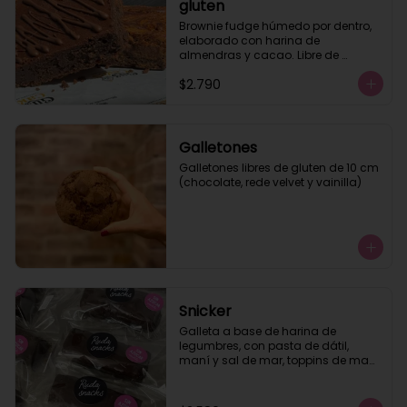
gluten
Brownie fudge húmedo por dentro, 
elaborado con harina de 
almendras y cacao. Libre de 
azúcar y de gluten. Te 
$2.790
recomendamos calentar 10 seg.
Galletones
Galletones libres de gluten de 10 cm 
(chocolate, rede velvet y vainilla)
Snicker
Galleta a base de harina de 
legumbres, con pasta de dátil, 
maní y sal de mar, toppins de maní 
tostado y baño de chocolate semi 
amargo. Apto para veganos, sin 
lactosa, libre de gluten.