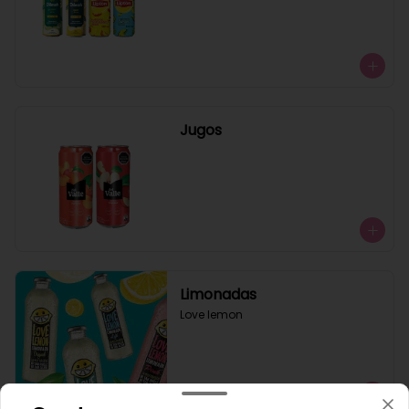
Jugos
Limonadas
Love lemon