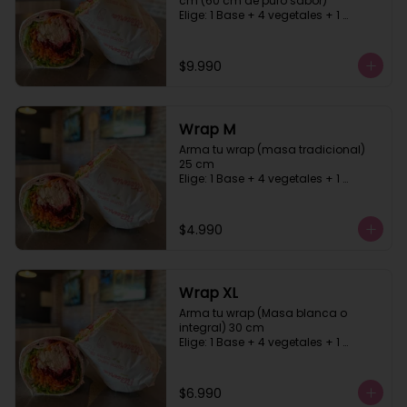
cm (60 cm de puro sabor)

Elige: 1 Base + 4 vegetales + 1 
proteína +1 carbohidrato + 2 salsa, 
masa blanca o integral
$9.990
Wrap M
Arma tu wrap (masa tradicional)  
25 cm

Elige: 1 Base + 4 vegetales + 1 
proteína +1 carbohidrato + 2 salsa
$4.990
Wrap XL
Arma tu wrap (Masa blanca o 
integral) 30 cm

Elige: 1 Base + 4 vegetales + 1 
proteína +1 carbohidrato + 2 salsa
$6.990