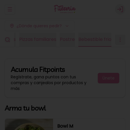
Abrir menu de navegación
Logi
¿Dónde quieres pedir?
edianas
Pizzas familiares
Postre
Bebestible frio
Acumula
Fitpoints
Regístrate, gana puntos con tus
Únete
compras y canjealos por productos y
más
Arma tu bowl
Bowl M