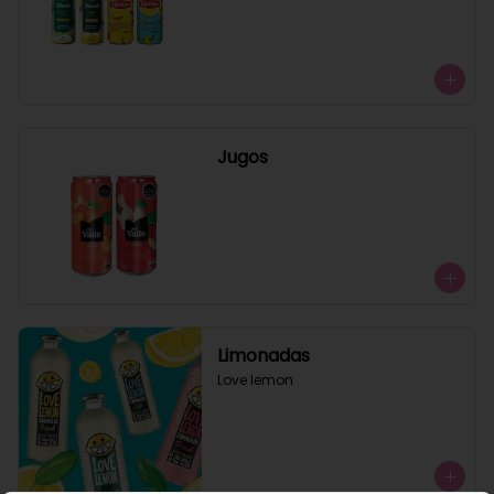
Jugos
Limonadas
Love lemon