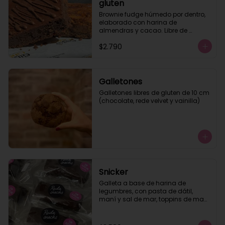
gluten
Brownie fudge húmedo por dentro, 
elaborado con harina de 
almendras y cacao. Libre de 
azúcar y de gluten. Te 
$2.790
recomendamos calentar 10 seg.
Galletones
Galletones libres de gluten de 10 cm 
(chocolate, rede velvet y vainilla)
Snicker
Galleta a base de harina de 
legumbres, con pasta de dátil, 
maní y sal de mar, toppins de maní 
tostado y baño de chocolate semi 
amargo. Apto para veganos, sin 
lactosa, libre de gluten.