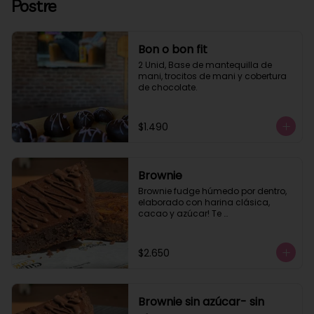
Postre
Bon o bon fit
2 Unid, Base de mantequilla de 
mani, trocitos de mani y cobertura 
de chocolate.
$1.490
Brownie
Brownie fudge húmedo por dentro, 
elaborado con harina clásica, 
cacao y azúcar! Te 
recomendamos calentar 10 seg.
$2.650
Brownie sin azúcar- sin